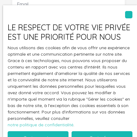
Email
Téléphone
LE RESPECT DE VOTRE VIE PRIVÉE
EST UNE PRIORITÉ POUR NOUS
Votre commune
Nous utilisons des cookies afin de vous offrir une expérience
optimale et une communication pertinente sur notre site.
Vous souhaitez
-
Grace à ces technologies, nous pouvons vous proposer du
contenu en rapport avec vos centres d'intérêt. Ils nous
permettent également d'améliorer la qualité de nos services
Votre message
et la convivialité de notre site internet. Nous utiliserons
uniquement les données personnelles pour lesquelles vous
avez donné votre accord. Vous pouvez les modifier à
J'accepte le traitement de mes données
n'importe quel moment via la rubrique ″Gérer les cookies″ en
personnelles conformément au RGPD. Si vous
bas de notre site, à l'exception des cookies essentiels à son
ne souhaitez pas faire l'objet de prospection
fonctionnement. Pour plus d'informations sur vos données
commerciale par voie téléphonique, vous
personnelles, veuillez consulter
pouvez vous inscrire gratuitement sur la liste
notre politique de confidentialité
.
d'opposition au démarchage téléphonique,
prévu par l'article L223-1 du code de la