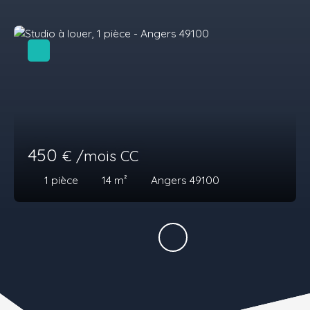
450
€ /mois CC
1
pièce
14
m²
Angers 49100