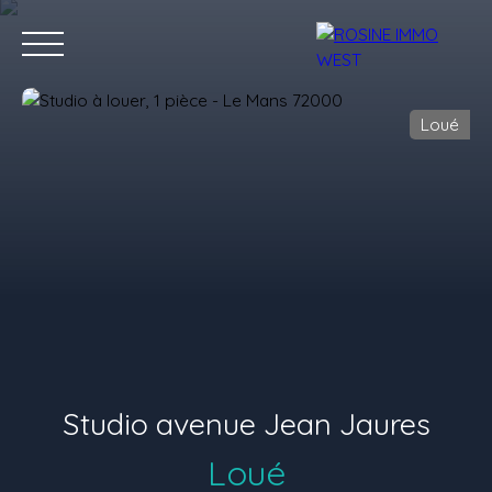
Loué
Accueil
Acheter
Louer
Vendre
Nos conseillers
Nous 
Estimation
Studio avenue Jean Jaures
Loué