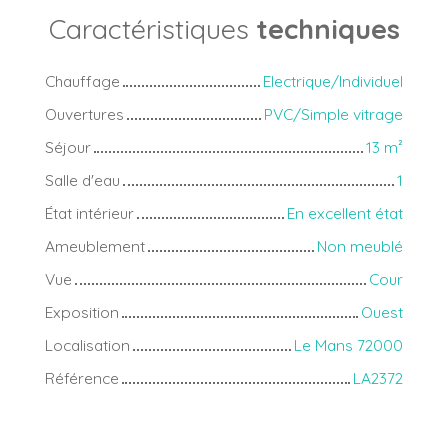
Caractéristiques
techniques
Chauffage
Electrique/Individuel
Ouvertures
PVC/Simple vitrage
Séjour
13
m²
Salle d'eau
1
État intérieur
En excellent état
Ameublement
Non meublé
Vue
Cour
Exposition
Ouest
Localisation
Le Mans 72000
Référence
LA2372