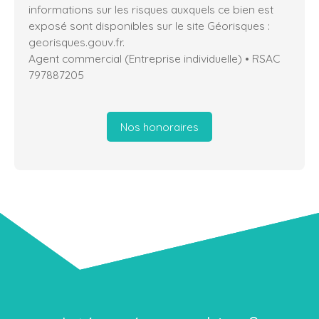
informations sur les risques auxquels ce bien est
exposé sont disponibles sur le site Géorisques :
georisques.gouv.fr.
Agent commercial (Entreprise individuelle) • RSAC
797887205
Nos honoraires