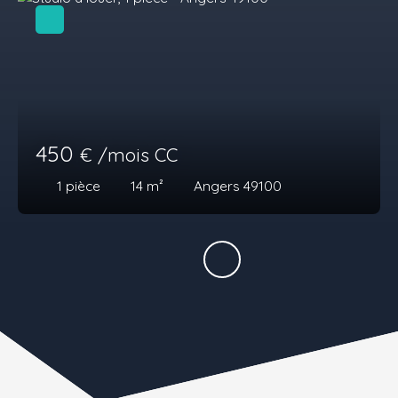
450
€ /mois CC
1
pièce
14
m²
Angers 49100