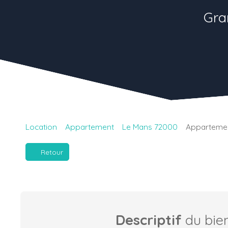
Gra
Location
Appartement
Le Mans 72000
Appartement
Retour
Descriptif
du bie