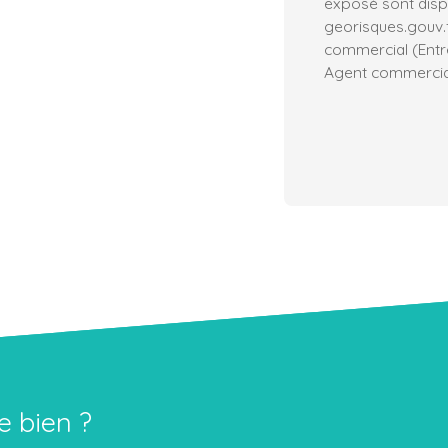
exposé sont dispo
georisques.gouv.
commercial (Entre
Agent commercial
e bien ?