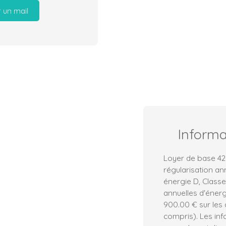
 un mail
Inform
Loyer de base 42
régularisation an
énergie D, Class
annuelles d'énerg
900.00 € sur les
compris). Les inf