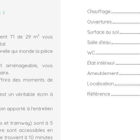
Chauffage
:
1
Ouvertures
Surface au sol
ment T1 de 29 m² vous
Salle d'eau
al.
relle qui inonde la pièce
WC
État intérieur
ent aménageable, vous
aire.
Ameublement
offrira des moments de
Localisation
Référence
st un véritable écrin à
n apporté à l'entretien
s et tramway) sont à 5
ire sont accessibles en
se trouvent à 10 minutes