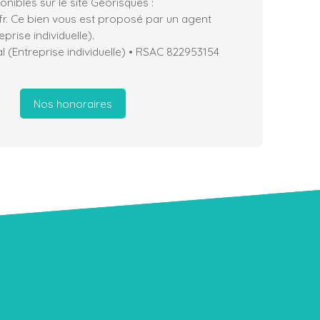
nibles sur le site Géorisques :
fr. Ce bien vous est proposé par un agent
prise individuelle).
 (Entreprise individuelle) • RSAC 822953154
Nos honoraires