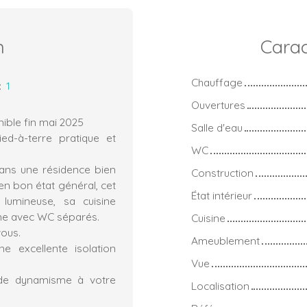
n
Carac
Chauffage
:
1
Ouvertures
nible fin mai 2025
Salle d'eau
d-à-terre pratique et
WC
ans une résidence bien
Construction
en bon état général, cet
État intérieur
lumineuse, sa cuisine
rne avec WC séparés.
Cuisine
vous.
Ameublement
e excellente isolation
Vue
 de dynamisme à votre
Localisation