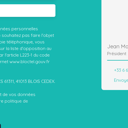
nnées personnelles
ouhaitez pas faire l'objet
ie téléphonique, vous
Jean Ma
r la liste d'opposition au
Président
 l'article L223-1 du code
ernet www.bloctel.gouv.fr
+33 6 
Envoye
CS 61311, 41013 BLOIS CEDEX.
ent de vos données
tre
politique de