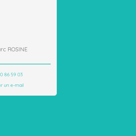
rc ROSINE
60 86 59 03
r un e-mail