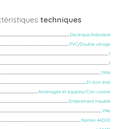
téristiques
techniques
Electrique/Individuel
PVC/Double vitrage
1
1
1996
En bon état
Aménagée et équipée/Coin cuisine
Entièrement meublé
Ville
Nantes 44000