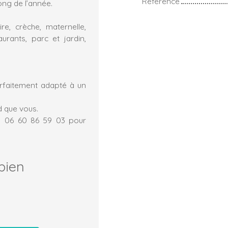
Référence
ong de l’année.
e, crèche, maternelle,
urants, parc et jardin,
rfaitement adapté à un
d que vous.
 : 06 60 86 59 03 pour
bien