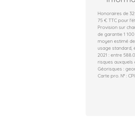
Honoraires de 32
75 € TTC pour l'é
Provision sur cha
de garantie 1 100
moyen estimé des
usage standard, ét
2021 : entre 588.
risques auxquels 
Géorisques : geor
Carte pro. N° : C