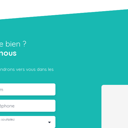
e bien ?
nous
iendrons vers vous dans les
m
léphone
 souhaitez