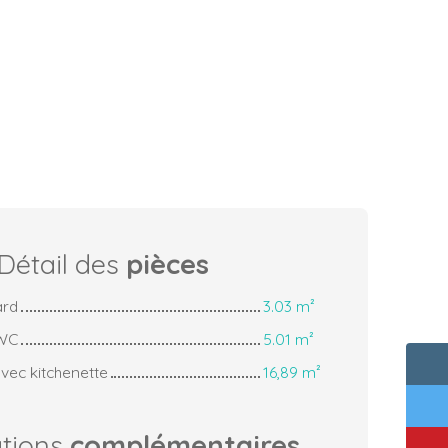
Détail des
pièces
ard
3.03 m²
 WC
5.01 m²
avec kitchenette
16,89 m²
ations
complémentaires