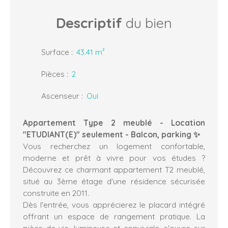
Descriptif
du bien
Surface
:
43.41
m²
Pièces
:
2
Ascenseur
:
Oui
Appartement Type 2 meublé
- Location
"ETUDIANT(E)" seulement - Balcon, parking
✨
Vous recherchez un logement confortable,
moderne et prêt à vivre pour vos études ?
Découvrez ce charmant appartement T2 meublé,
situé au 3ème étage d'une résidence sécurisée
construite en 2011.
Dès l'entrée, vous apprécierez le placard intégré
offrant un espace de rangement pratique. La
pièce de vie, lumineuse et conviviale, s'ouvre sur