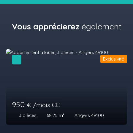
Vous apprécierez
également
Exclusivité
950
€ /mois CC
3
pièces
68.25
m²
Angers 49100