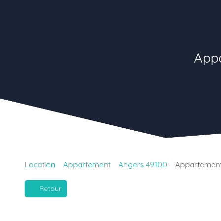
Appa
Location
Appartement
Angers 49100
Appartement 
Retour