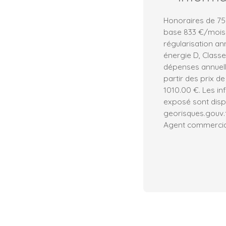
Honoraires de 750
base 833 €/mois.
régularisation an
énergie D, Class
dépenses annuell
partir des prix de
1010.00 €. Les in
exposé sont dispo
georisques.gouv.f
Agent commercial