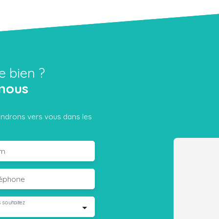
e bien ?
nous
iendrons vers vous dans les
m
léphone
 souhaitez