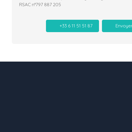
RSAC n°797 887 205
+33 6 11 51 51 87
Envoyer