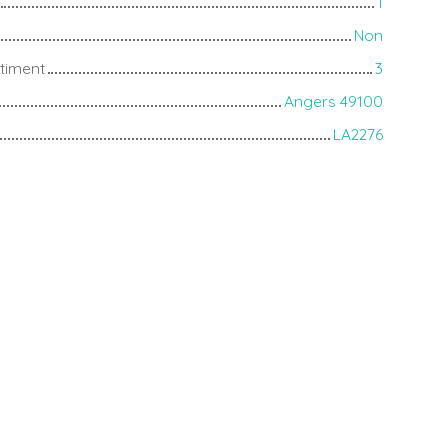
1
Non
timent
3
Angers 49100
LA2276