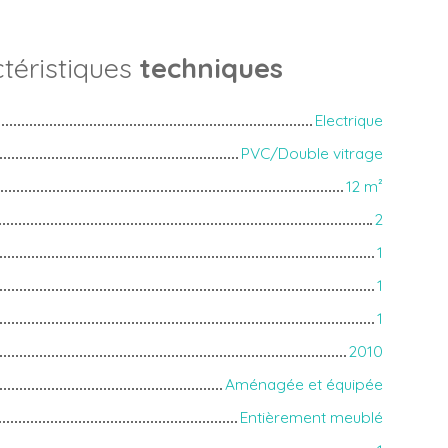
téristiques
techniques
Electrique
PVC/Double vitrage
12
m²
2
1
1
1
2010
Aménagée et équipée
Entièrement meublé