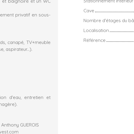
Stationnement intérieur
 et baignoire et un WC
Cave
ement privatif en sous-
Nombre d'étages du bâ
Localisation
Référence
cards, canapé, TV+meuble
, aspirateur...).
on d'eau, entretien et
nagère).
r Anthony GUEROIS
owest.com