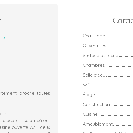
n
Carac
Chauffage
:
3
Ouvertures
Surface terrasse
Chambres
Salle d'eau
WC
rtement proche toutes
Étage
Construction
ble.
Cuisine
lacard, salon-séjour
Ameublement
isine ouverte A/E, deux