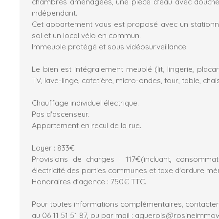
chambres aménagées, une pièce d'eau avec douche
indépendant.
Cet appartement vous est proposé avec un stationn
sol et un local vélo en commun.
Immeuble protégé et sous vidéosurveillance.
Le bien est intégralement meublé (lit, lingerie, pla
TV, lave-linge, cafetière, micro-ondes, four, table, chaise
Chauffage individuel électrique.
Pas d'ascenseur.
Appartement en recul de la rue.
Loyer : 833€
Provisions de charges : 117€(incluant, consommati
électricité des parties communes et taxe d'ordure mé
Honoraires d'agence : 750€ TTC.
Pour toutes informations complémentaires, contacte
au 06 11 51 51 87, ou par mail : aguerois@rosineimm