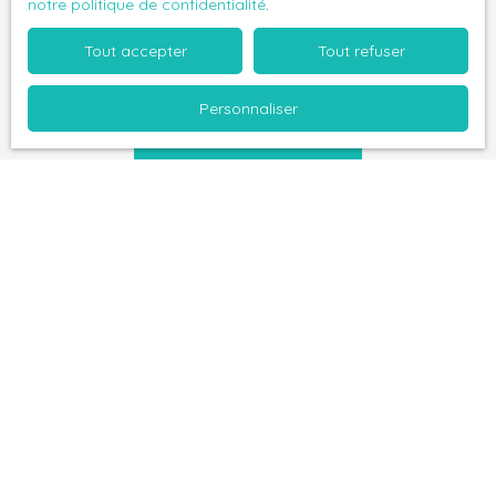
notre politique de confidentialité
.
Pour en savoir plus sur le traitement de vos
Tout accepter
Tout refuser
données personnelles, veuillez consulter notre
politique de confidentialité
.
Personnaliser
Recevoir des annonces
Je recherche un bien
Vente appartement Fort-de-France (97200)
Vente appartement Doué-en-Anjou (49700)
Location appartement Angers (49100)
Location appartement Angers (49000)