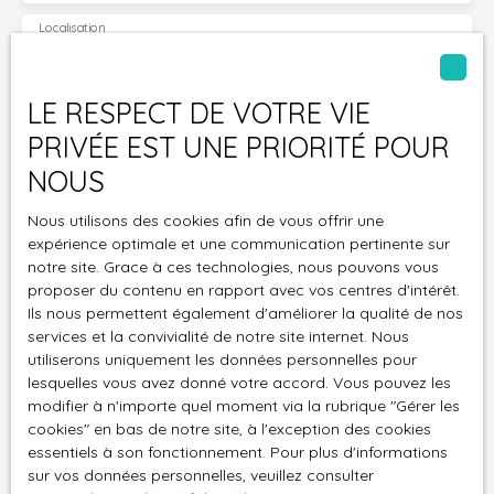
Localisation
Fort-de-France (97200)
Loyer max (€/mois)
LE RESPECT DE VOTRE VIE
PRIVÉE EST UNE PRIORITÉ POUR
Surface min (m²)
NOUS
J'accepte le traitement de mes données
Nous utilisons des cookies afin de vous offrir une
personnelles conformément au RGPD. Si vous ne
expérience optimale et une communication pertinente sur
souhaitez pas faire l'objet de prospection
notre site. Grace à ces technologies, nous pouvons vous
commerciale par voie téléphonique, vous pouvez
proposer du contenu en rapport avec vos centres d'intérêt.
vous inscrire gratuitement sur la liste d'opposition
Ils nous permettent également d'améliorer la qualité de nos
au démarchage téléphonique, prévu par l'article
services et la convivialité de notre site internet. Nous
utiliserons uniquement les données personnelles pour
L223-1 du code de la consommation, sur le site
lesquelles vous avez donné votre accord. Vous pouvez les
Internet www.bloctel.gouv.fr ou par courrier
modifier à n'importe quel moment via la rubrique ″Gérer les
adressé à :
cookies″ en bas de notre site, à l'exception des cookies
essentiels à son fonctionnement. Pour plus d'informations
Société Worldline, Service Bloctel, CS 61311, 41013
sur vos données personnelles, veuillez consulter
BLOIS CEDEX.