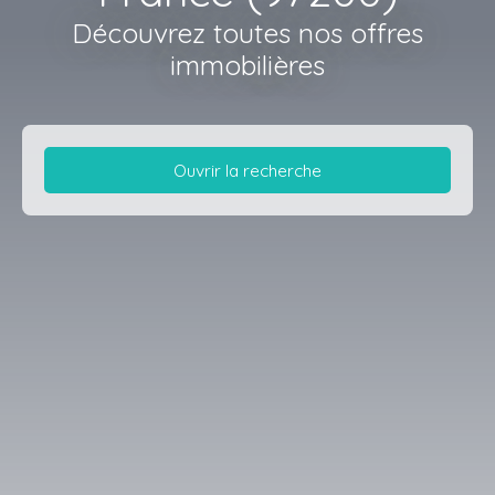
Découvrez toutes nos offres
immobilières
Ouvrir la recherche
Type d'offre
Location
Type de bien
Immobilier Pro
Localisation
Fort-de-France (97200)
Loyer max (€/mois)
Surface min (m²)