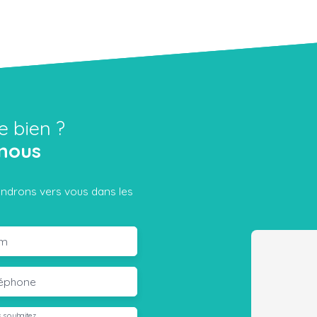
e bien ?
nous
iendrons vers vous dans les
m
léphone
 souhaitez