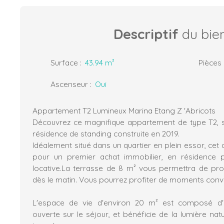
Descriptif
du bie
Surface
:
43.94
m²
Pièces
Ascenseur
:
Oui
Appartement T2 Lumineux Marina Etang Z 'Abricots
Découvrez ce magnifique appartement de type T2, s
résidence de standing construite en 2019.
Idéalement situé dans un quartier en plein essor, cet
pour un premier achat immobilier, en résidence p
locative.La terrasse de 8 m² vous permettra de profi
dès le matin. Vous pourrez profiter de moments convi
L'espace de vie d'environ 20 m² est composé d
ouverte sur le séjour, et bénéficie de la lumière natu