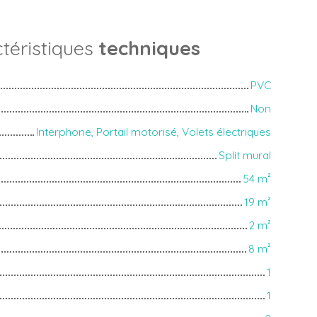
téristiques
techniques
PVC
Non
Interphone, Portail motorisé, Volets électriques
Split mural
54
m²
19
m²
2
m²
8
m²
1
1