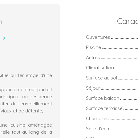
n
Carac
Ouvertures
:
2
Piscine
Autres
Climatisation
itué au 1er étage d'une
Surface au sol
Séjour
 appartement est parfait
rincipale ou résidence
Surface balcon
ter de l'ensoleillement
Surface terrasse
viaux et de détente,
Chambres
'une cuisine aménagée
Salle d'eau
relle tout au long de la