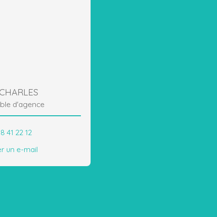
 CHARLES
ble d'agence
8 41 22 12
r un e-mail