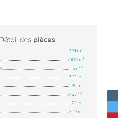
Détail des
pièces
3.74 m²
18.91 m²
rd
11.22 m²
3.22 m²
1.90 m²
4.26 m²
1.70 m²
8.49 m²