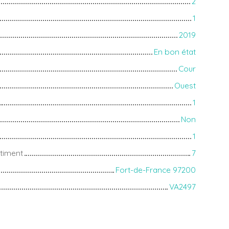
2
1
2019
En bon état
Cour
Ouest
1
Non
1
timent
7
Fort-de-France 97200
VA2497