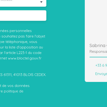
nnées personnelles
ouhaitez pas faire l'objet
ie téléphonique, vous
Sabrina
r la liste d'opposition au
Responsa
 l'article L223-1 du code
ernet www.bloctel.gouv.fr
+33 6 9
Envoye
CS 61311, 41013 BLOIS CEDEX.
ent de vos données
tre
politique de