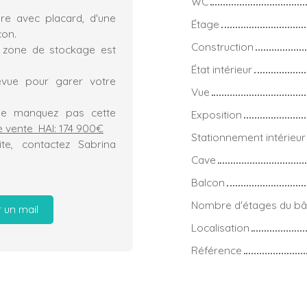
WC
e avec placard, d'une
Étage
con.
Construction
e zone de stockage est
État intérieur
évue pour garer votre
Vue
ne manquez pas cette
Exposition
e vente HAI: 174 900€
Stationnement intérieur
te, contactez Sabrina
Cave
Balcon
Nombre d'étages du bâ
 un mail
Localisation
Référence