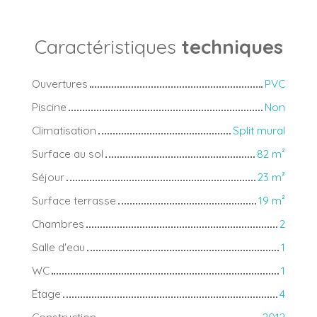
Caractéristiques
techniques
Ouvertures
PVC
Piscine
Non
Climatisation
Split mural
Surface au sol
82
m²
Séjour
23
m²
Surface terrasse
19
m²
Chambres
2
Salle d'eau
1
WC
1
Étage
4