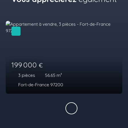
199 000
€
3
pièces
56.65
m²
Fort-de-France 97200