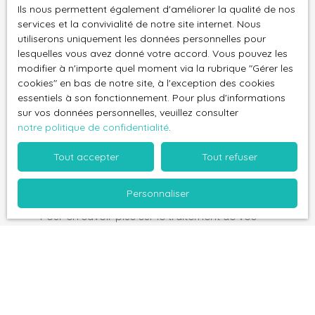
J'accepte le traitement de mes données
Ils nous permettent également d'améliorer la qualité de nos
personnelles conformément au RGPD. Si vous ne
services et la convivialité de notre site internet. Nous
souhaitez pas faire l'objet de prospection
utiliserons uniquement les données personnelles pour
commerciale par voie téléphonique, vous pouvez
lesquelles vous avez donné votre accord. Vous pouvez les
modifier à n'importe quel moment via la rubrique ″Gérer les
vous inscrire gratuitement sur la liste d'opposition
cookies″ en bas de notre site, à l'exception des cookies
au démarchage téléphonique, prévu par l'article
essentiels à son fonctionnement. Pour plus d'informations
L223-1 du code de la consommation, sur le site
sur vos données personnelles, veuillez consulter
Internet www.bloctel.gouv.fr ou par courrier
notre politique de confidentialité
.
adressé à :
Tout accepter
Tout refuser
Société Worldline, Service Bloctel, CS 61311, 41013
BLOIS CEDEX.
Personnaliser
Pour en savoir plus sur le traitement de vos
données personnelles, veuillez consulter notre
politique de confidentialité
.
Recevoir des annonces