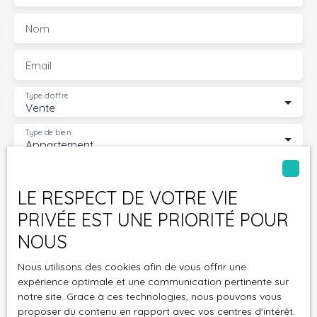
Nom
Email
Type d'offre
Vente
Type de bien
Appartement
Localisation
Les Ponts-de-Cé (49130)
LE RESPECT DE VOTRE VIE
Budget max (€)
PRIVÉE EST UNE PRIORITÉ POUR
NOUS
Surface min (m²)
Nous utilisons des cookies afin de vous offrir une
expérience optimale et une communication pertinente sur
Pièces min
notre site. Grace à ces technologies, nous pouvons vous
proposer du contenu en rapport avec vos centres d'intérêt.