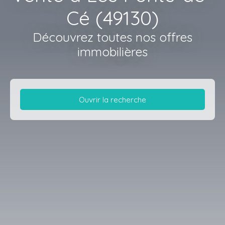
Cé (49130)
Découvrez toutes nos offres
immobilières
Ouvrir la recherche
Type d'offre
Vente
Type de bien
Appartement
Localisation
Les Ponts-de-Cé (49130)
Budget max (€)