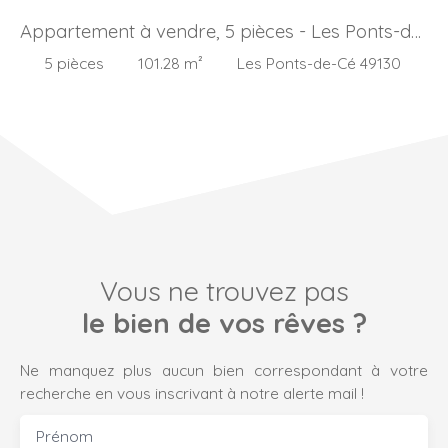
Appartement à vendre, 5 pièces - Les Ponts-de-
Cé 49130
5
pièces
101.28
m²
Les Ponts-de-Cé 49130
Vous ne trouvez pas
le bien de vos rêves ?
Ne manquez plus aucun bien correspondant à votre
recherche en vous inscrivant à notre alerte mail !
Prénom