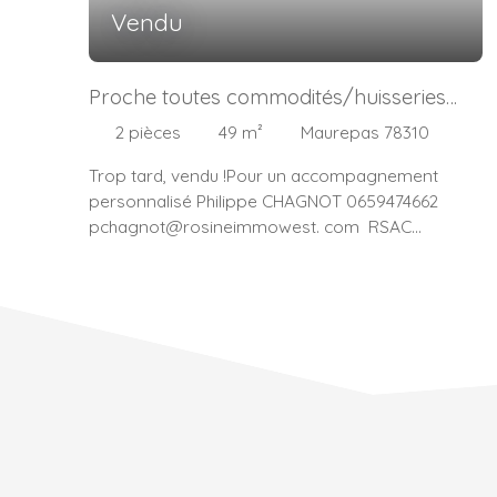
Vendu
Proche toutes commodités/huisseries
neuves
2
pièces
49
m²
Maurepas 78310
Trop tard, vendu !Pour un accompagnement
personnalisé Philippe CHAGNOT 0659474662
pchagnot@rosineimmowest. com RSAC
533571485