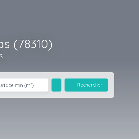
s (78310)
s
Rechercher
urface min (m²)