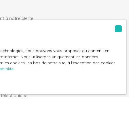
t à notre alerte
es technologies, nous pouvons vous proposer du contenu en
8310)
ite internet. Nous utiliserons uniquement les données
 les cookies″ en bas de notre site, à l'exception des cookies
ntialité
.
GPD. Si vous ne
ique, vous
 téléphonique,