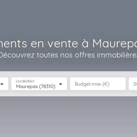
ents en vente à Maurepa
Découvrez toutes nos offres immobilière
Localisation
Budget max (€)
S
Maurepas (78310)