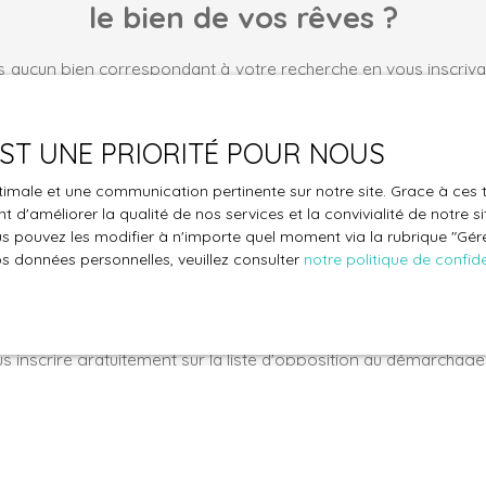
le bien de vos rêves ?
 aucun bien correspondant à votre recherche en vous inscrivan
Nom
Email
 EST UNE PRIORITÉ POUR NOUS
Type de bien
Localisation
optimale et une communication pertinente sur notre site. Grace à c
Appartement
Maurepas (7
 d'améliorer la qualité de nos services et la convivialité de notre s
 pouvez les modifier à n'importe quel moment via la rubrique ″Gérer
€)
Surface min (m²)
Pièces min
os données personnelles, veuillez consulter
notre politique de confide
le traitement de mes données personnelles conformément au R
pas faire l'objet de prospection commerciale par voie téléphon
s inscrire gratuitement sur la liste d'opposition au démarchage
'article L223-1 du code de la consommation, sur le site Internet
.gouv.fr ou par courrier adressé à :
ldline, Service Bloctel, CS 61311, 41013 BLOIS CEDEX.