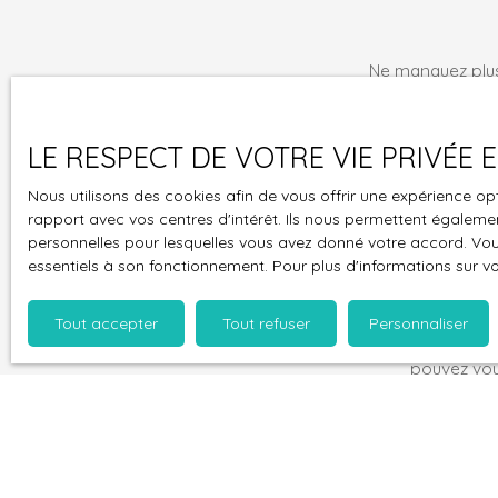
Ne manquez plus
mail !
Prénom
LE RESPECT DE VOTRE VIE PRIVÉE
Type d'offre
Nous utilisons des cookies afin de vous offrir une expérience 
Vente
rapport avec vos centres d'intérêt. Ils nous permettent également
personnelles pour lesquelles vous avez donné votre accord. Vous
Budget max (
essentiels à son fonctionnement. Pour plus d'informations sur v
J'accepte 
Tout accepter
Tout refuser
Personnaliser
souhaitez 
pouvez vou
prévu par l
www.bloctel
Société Wor