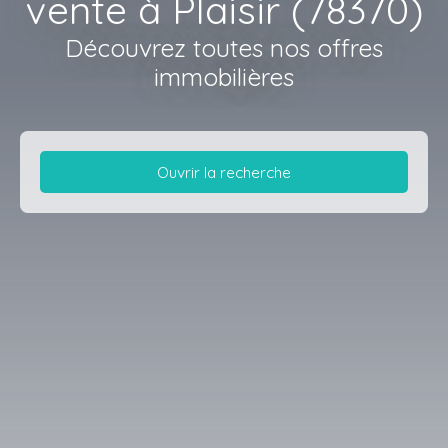
vente à Plaisir (78370)
Découvrez toutes nos offres
immobilières
Ouvrir la recherche
Type d'offre
Vente
Type de bien
Appartement
Localisation
Plaisir (78370)
Budget max (€)