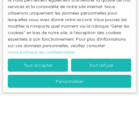
Ils nous permettent également d'améliorer la qualité de nos
services et la convivialité de notre site internet. Nous
J'accepte le traitement de mes données
utiliserons uniquement les données personnelles pour
personnelles conformément au RGPD. Si vous ne
lesquelles vous avez donné votre accord. Vous pouvez les
souhaitez pas faire l'objet de prospection
modifier à n'importe quel moment via la rubrique ″Gérer les
commerciale par voie téléphonique, vous pouvez
cookies″ en bas de notre site, à l'exception des cookies
vous inscrire gratuitement sur la liste d'opposition
essentiels à son fonctionnement. Pour plus d'informations
sur vos données personnelles, veuillez consulter
au démarchage téléphonique, prévu par l'article
notre politique de confidentialité
.
L223-1 du code de la consommation, sur le site
Internet www.bloctel.gouv.fr ou par courrier
Tout accepter
Tout refuser
adressé à :
Personnaliser
Société Worldline, Service Bloctel, CS 61311, 41013
BLOIS CEDEX.
Pour en savoir plus sur le traitement de vos
données personnelles, veuillez consulter notre
politique de confidentialité
.
Recevoir des annonces