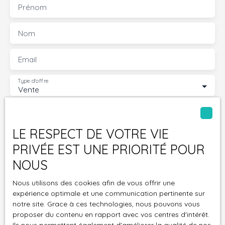
Prénom
Nom
Email
Type d'offre
Vente
Type de bien
Appartement
LE RESPECT DE VOTRE VIE
Localisation
Plaisir (78370)
PRIVÉE EST UNE PRIORITÉ POUR
NOUS
Budget max (€)
Nous utilisons des cookies afin de vous offrir une
Surface min (m²)
expérience optimale et une communication pertinente sur
notre site. Grace à ces technologies, nous pouvons vous
proposer du contenu en rapport avec vos centres d'intérêt.
Pièces min