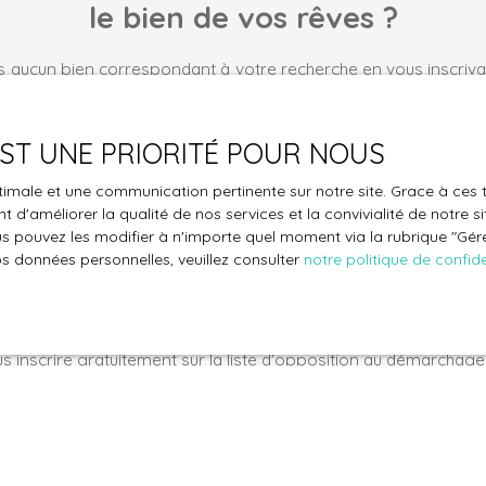
le bien de vos rêves ?
 aucun bien correspondant à votre recherche en vous inscrivan
Nom
Email
 EST UNE PRIORITÉ POUR NOUS
Type de bien
Localisation
optimale et une communication pertinente sur notre site. Grace à c
Appartement
Saumur (49
 d'améliorer la qualité de nos services et la convivialité de notre s
 pouvez les modifier à n'importe quel moment via la rubrique ″Gérer
€)
Surface min (m²)
Pièces min
os données personnelles, veuillez consulter
notre politique de confide
le traitement de mes données personnelles conformément au R
pas faire l'objet de prospection commerciale par voie téléphon
s inscrire gratuitement sur la liste d'opposition au démarchage
'article L223-1 du code de la consommation, sur le site Internet
.gouv.fr ou par courrier adressé à :
ldline, Service Bloctel, CS 61311, 41013 BLOIS CEDEX.