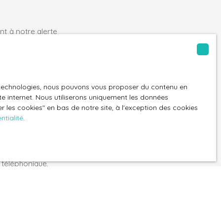
t à notre alerte
es technologies, nous pouvons vous proposer du contenu en
400)
ite internet. Nous utiliserons uniquement les données
 les cookies″ en bas de notre site, à l'exception des cookies
ntialité
.
GPD. Si vous ne
ique, vous
 téléphonique,