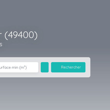
 (49400)
s
Rechercher
urface min (m²)