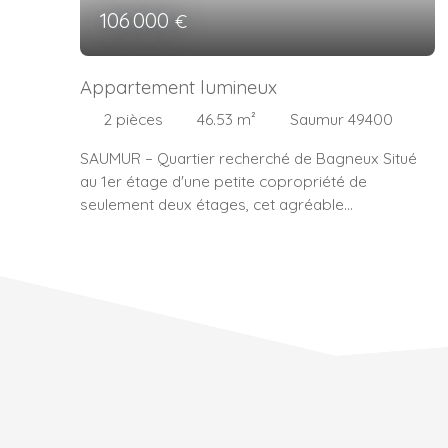
106 000
€
Appartement lumineux
2
pièces
46.53
m²
Saumur 49400
SAUMUR – Quartier recherché de Bagneux Situé
au 1er étage d'une petite copropriété de
seulement deux étages, cet agréable
appartement de type 2 d'environ 46 m² a été
entièrement rénové avec goût et offre un cadre
de vie confortable et fonctionnel. Dès l'entrée,
vous découvrirez un intérieur lumineux et
parfaitement optimisé. La pièce de vie se
compose d'un salon convivial ouvert sur une
cuisine aménagée et équipée avec son espace
repas esprit bar, idéal pour partager des
moments en toute simplicité. L'espace nuit
comprend une chambre confortable avec