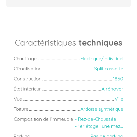
Caractéristiques
techniques
Chauffage
Electrique/Individuel
Climatisation
Split cassette
Construction
1850
État intérieur
A rénover
Vue
Ville
Toiture
Ardoise synthétique
Composition de l'immeuble
- Rez-de-Chaussée : Local commercial avec réserve
- 1er étage : une mezzanine- bureau, une réserve, 2 pièces, 1 WC indépendant
Parking
Pas de parking