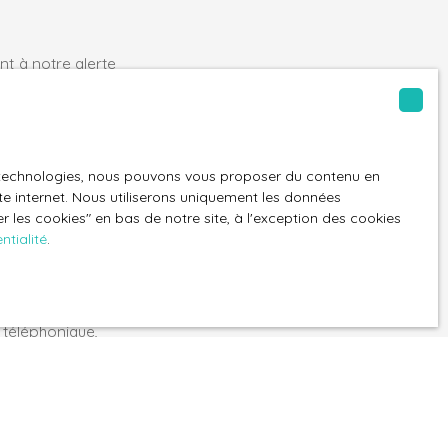
t à notre alerte
es technologies, nous pouvons vous proposer du contenu en
Baugé-en-Anjou (49150)
ite internet. Nous utiliserons uniquement les données
 les cookies″ en bas de notre site, à l'exception des cookies
ntialité
.
GPD. Si vous ne
ique, vous
 téléphonique,