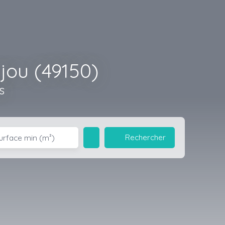
jou (49150)
s
Rechercher
urface min (m²)