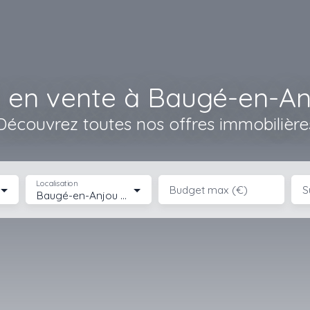
en vente à Baugé-en-An
Découvrez toutes nos offres immobilière
Localisation
Budget max (€)
S
Baugé-en-Anjou (49150)