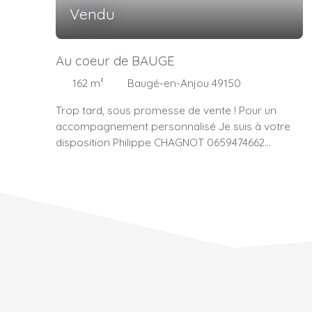
Vendu
Au coeur de BAUGE
162
m²
Baugé-en-Anjou 49150
Trop tard, sous promesse de vente ! Pour un
accompagnement personnalisé Je suis à votre
disposition Philippe CHAGNOT 0659474662
pchagnot@rosineimmowest. com RSAC
533571485