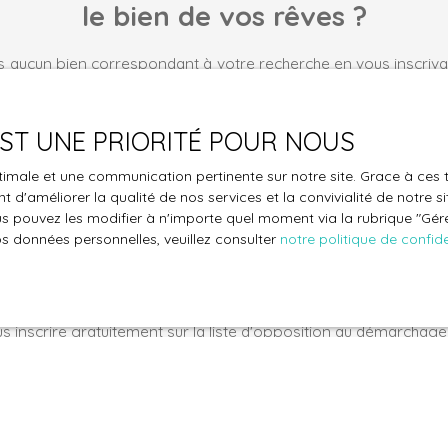
le bien de vos rêves ?
 aucun bien correspondant à votre recherche en vous inscrivan
Nom
Email
 EST UNE PRIORITÉ POUR NOUS
Type de bien
Localisation
optimale et une communication pertinente sur notre site. Grace à c
Immeuble
 d'améliorer la qualité de nos services et la convivialité de notre s
 pouvez les modifier à n'importe quel moment via la rubrique ″Gérer
€)
Surface min (m²)
os données personnelles, veuillez consulter
notre politique de confide
le traitement de mes données personnelles conformément au R
pas faire l'objet de prospection commerciale par voie téléphon
s inscrire gratuitement sur la liste d'opposition au démarchage
'article L223-1 du code de la consommation, sur le site Internet
.gouv.fr ou par courrier adressé à :
ldline, Service Bloctel, CS 61311, 41013 BLOIS CEDEX.