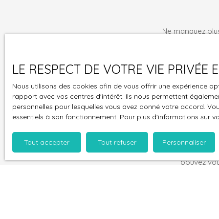
Ne manquez plus
mail !
Prénom
LE RESPECT DE VOTRE VIE PRIVÉE
Type d'offre
Nous utilisons des cookies afin de vous offrir une expérience 
Vente
rapport avec vos centres d'intérêt. Ils nous permettent également
personnelles pour lesquelles vous avez donné votre accord. Vous
Budget max (
essentiels à son fonctionnement. Pour plus d'informations sur v
J'accepte 
Tout accepter
Tout refuser
Personnaliser
souhaitez 
pouvez vou
prévu par l
www.bloctel
Société Wor