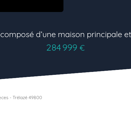
composé d’une maison principale et
284 999
€
èces - Trélazé 49800