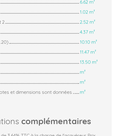
6.62 m²
1.02 m²
 2
2.52 m²
4.37 m²
.20)
10.10 m²
11.47 m²
13.50 m²
m²
m²
 cotes et dimensions sont données
m²
ations
complémentaires
 de 3.64% TTC à la charge de l'acquéreur. Prix