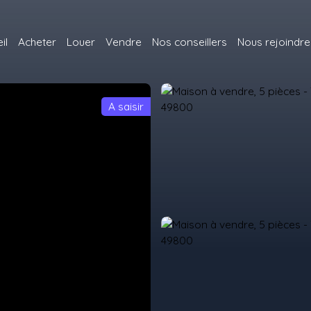
il
Acheter
Louer
Vendre
Nos conseillers
Nous rejoindre
A saisir