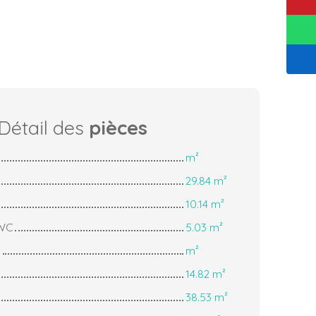
Détail des
pièces
m²
29.84 m²
10.14 m²
 WC
5.03 m²
e
m²
14.82 m²
38.53 m²