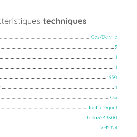
téristiques
techniques
Gaz/De ville
3
1
1
1930
r
4
Oui
Tout à l'égout
Trélazé 49800
VM2924