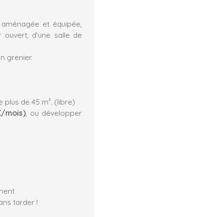
e aménagée et équipée,
 ouvert, d’une salle de
n grenier.
 plus de 45 m². (libre)
€/mois)
, ou développer
ement
ans tarder !