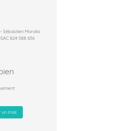
 – Sébastien Morata
RSAC 824 588 636
bien
issement
 un mail