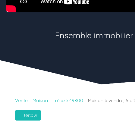
Ensemble immobilier 
Vente
Maison
Trélazé 49800
Maison à vendre, 5 pi
Retour