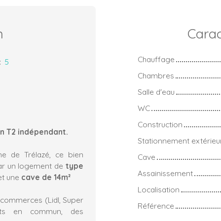
n
Carac
Chauffage
:
5
Chambres
Salle d'eau
WC
Construction
n T2 indépendant.
Stationnement extérieu
e de Trélazé, ce bien
Cave
r un logement de
type
Assainissement
 et une
cave de 14m²
Localisation
 commerces (Lidl, Super
Référence
orts en commun, des