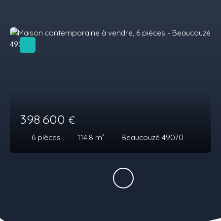
398 600
€
6
pièces
114.8
m²
Beaucouzé 49070