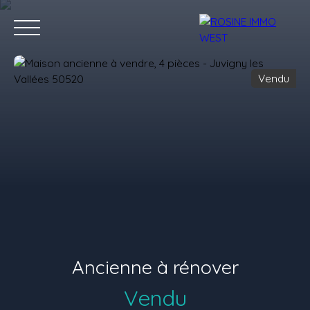
Vendu
Accueil
Acheter
Louer
Vendre
Nos conseillers
Nous 
Estimation
Ancienne à rénover
Vendu