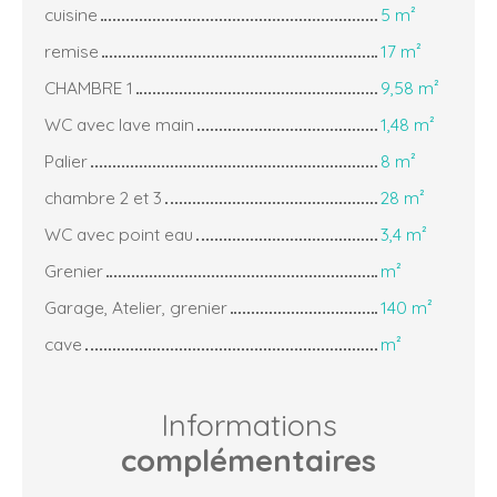
cuisine
5 m²
remise
17 m²
CHAMBRE 1
9,58 m²
WC avec lave main
1,48 m²
Palier
8 m²
chambre 2 et 3
28 m²
WC avec point eau
3,4 m²
Grenier
m²
Garage, Atelier, grenier
140 m²
cave
m²
Informations
complémentaires