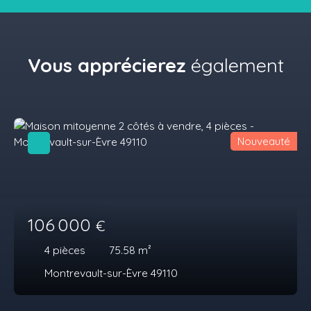
Vous apprécierez
également
Nouveauté
106 000
€
4
pièces
75.58
m²
Montrevault-sur-Èvre 49110