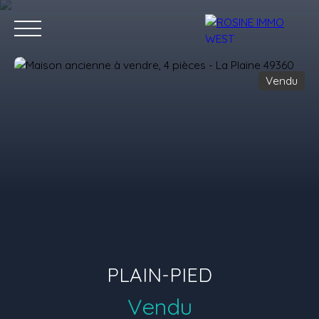
Vendu
Accueil
Acheter
Louer
Vendre
Nos conseillers
Nous 
Estimation
PLAIN-PIED
Vendu