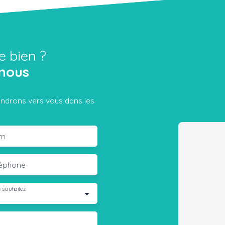
e bien ?
nous
iendrons vers vous dans les
m
léphone
 souhaitez