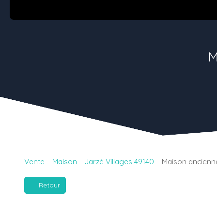
M
Vente
Maison
Jarzé Villages 49140
Maison ancienne
Retour