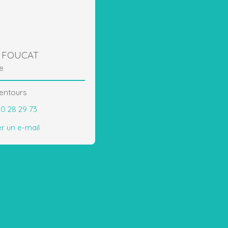
c FOUCAT
e
lentours
80 28 29 73
r un e-mail