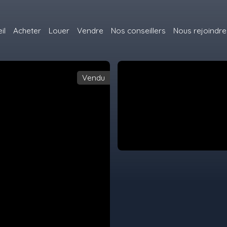
il
Acheter
Louer
Vendre
Nos conseillers
Nous rejoindre
Vendu