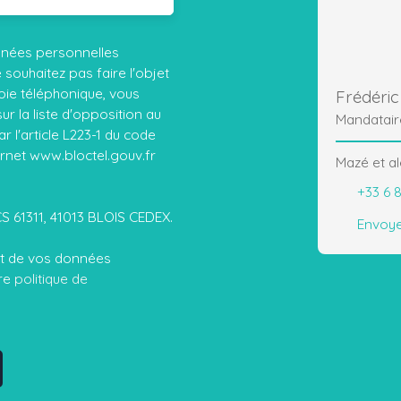
nnées personnelles
ouhaitez pas faire l'objet
ie téléphonique, vous
Frédéri
r la liste d'opposition au
Mandatair
 l'article L223-1 du code
ernet www.bloctel.gouv.fr
Mazé et a
+33 6 
CS 61311, 41013 BLOIS CEDEX.
Envoye
ent de vos données
tre
politique de