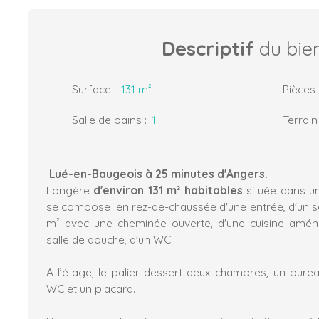
Descriptif
du bie
Surface
:
131
m²
Pièces
Salle de bains
:
1
Terrain
Lué-en-Baugeois à 25 minutes d'Angers.
Longère
d'environ 131 m² habitables
située dans u
se compose en rez-de-chaussée d'une entrée, d'un sa
m² avec une cheminée ouverte, d'une cuisine amén
salle de douche, d'un WC.
A l’étage, le palier dessert deux chambres, un burea
WC et un placard.