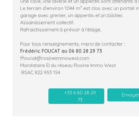
Une cave, une laverie et un appentis sont attenants à 
Le terrain d’environ 1044 m² est clos avec un portail 
garage avec grenier, un appentis et un bûcher.
Assainissement collectif.
Rafraichissement à prévoir à l'étage.
Pour tous renseignements, merci de contacter :
Frédéric FOUCAT au 06 80 28 29 73
ffoucat@rosineimmowest.com
Mandataire EI du réseau Rosine Immo West
RSAC 822 953 154
+33 6 80 28 29
Envoyer
73