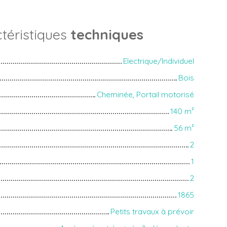
téristiques
techniques
Electrique/Individuel
Bois
Cheminée, Portail motorisé
140
m²
56
m²
2
1
2
1865
Petits travaux à prévoir