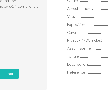
Cuisine
la maison.
motorisé, il comprend un
Ameublement
Vue
Exposition
Cave
Niveaux (RDC inclus)
Assainissement
Toiture
Localisation
Référence
 un mail