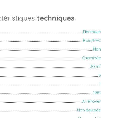
téristiques
techniques
Electrique
Bois/PVC
Non
Cheminée
30
m²
5
1
1981
A rénover
Non équipée