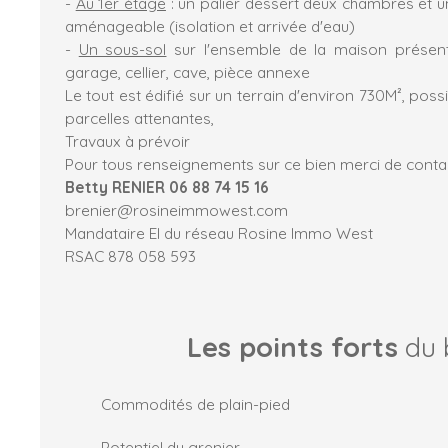
-
Au 1er étage
: un palier dessert deux chambres et u
aménageable (isolation et arrivée d'eau)
-
Un sous-sol
sur l'ensemble de la maison présent
garage, cellier, cave, pièce annexe
Le tout est édifié sur un terrain d'environ 730M², possi
parcelles attenantes,
Travaux à prévoir
Pour tous renseignements sur ce bien merci de contac
Betty RENIER 06 88 74 15 16
brenier@rosineimmowest.com
Mandataire EI du réseau Rosine Immo West
RSAC 878 058 593
Les points forts
du 
Commodités de plain-pied
Potentiel du grenier