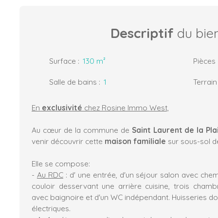
Descriptif
du bie
Surface
:
130
m²
Pièces
Salle de bains
:
1
Terrain
En
exclu
sivité
chez Rosine Immo West,
Au cœur de la commune de
Saint Laurent de la Pl
venir découvrir cette
maison familiale
sur sous-sol 
Elle se compose:
-
Au RDC
: d' une entrée, d'un séjour salon avec chemi
couloir desservant une arrière cuisine, trois chamb
avec baignoire et d'un WC indépendant. Huisseries do
électriques.