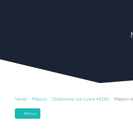
Vente
Maison
Chalonnes-sur-Loire 49290
Maison t
Retour