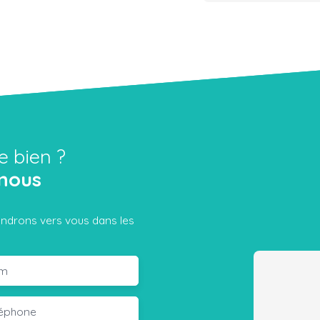
e bien ?
nous
iendrons vers vous dans les
m
léphone