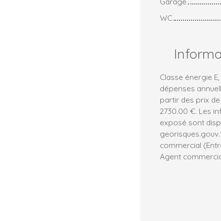
Garage
WC
Inform
Classe énergie E
dépenses annuell
partir des prix de
2730.00 €. Les in
exposé sont dispo
georisques.gouv.
commercial (Entre
Agent commercial