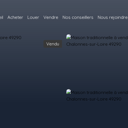
il
Acheter
Louer
Vendre
Nos conseillers
Nous rejoindre
Vendu