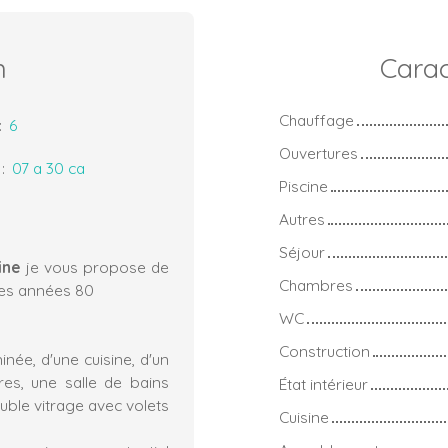
n
Carac
Chauffage
:
6
Ouvertures
:
07 a 30 ca
Piscine
Autres
Séjour
aine
je vous propose de
Chambres
des années 80
WC
Construction
née, d'une cuisine, d'un
res, une salle de bains
État intérieur
uble vitrage avec volets
Cuisine