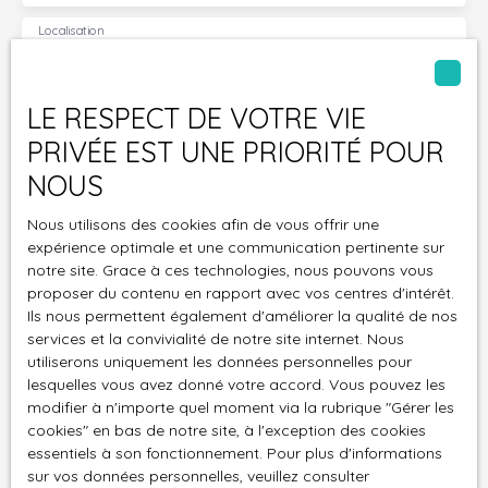
Localisation
Case-Pilote (97222)
Budget max (€)
LE RESPECT DE VOTRE VIE
PRIVÉE EST UNE PRIORITÉ POUR
Surface min (m²)
NOUS
Pièces min
Nous utilisons des cookies afin de vous offrir une
expérience optimale et une communication pertinente sur
J'accepte le traitement de mes données
notre site. Grace à ces technologies, nous pouvons vous
personnelles conformément au RGPD. Si vous ne
proposer du contenu en rapport avec vos centres d'intérêt.
Ils nous permettent également d'améliorer la qualité de nos
souhaitez pas faire l'objet de prospection
services et la convivialité de notre site internet. Nous
commerciale par voie téléphonique, vous pouvez
utiliserons uniquement les données personnelles pour
vous inscrire gratuitement sur la liste d'opposition
lesquelles vous avez donné votre accord. Vous pouvez les
au démarchage téléphonique, prévu par l'article
modifier à n'importe quel moment via la rubrique ″Gérer les
L223-1 du code de la consommation, sur le site
cookies″ en bas de notre site, à l'exception des cookies
Internet www.bloctel.gouv.fr ou par courrier
essentiels à son fonctionnement. Pour plus d'informations
adressé à :
sur vos données personnelles, veuillez consulter