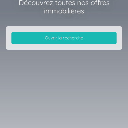
Découvrez toutes nos offres
immobilières
Ouvrir la recherche
Type d'offre
Vente
Type de bien
Maison
Localisation
Case-Pilote (97222)
Budget max (€)
Surface min (m²)