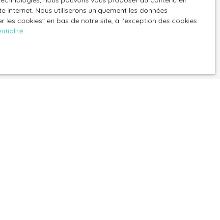
es technologies, nous pouvons vous proposer du contenu en
GPD. Si vous ne
ite internet. Nous utiliserons uniquement les données
 les cookies″ en bas de notre site, à l'exception des cookies
ique, vous
ntialité
.
 téléphonique,
z consulter notre
Informations