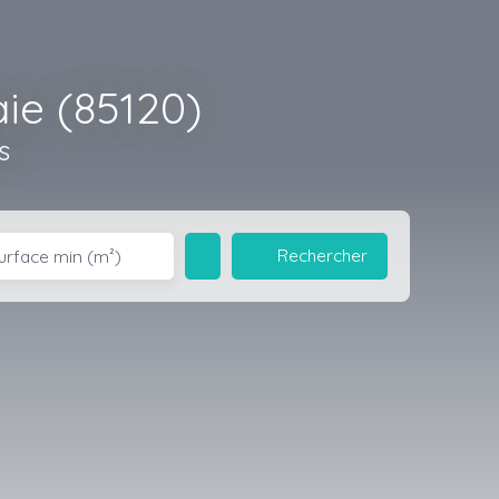
ie (85120)
s
Rechercher
urface min (m²)