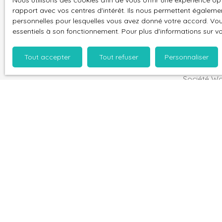
Nous utilisons des cookies afin de vous offrir une expérience 
J'accepte 
rapport avec vos centres d'intérêt. Ils nous permettent également
personnelles pour lesquelles vous avez donné votre accord. Vous
souhaitez 
essentiels à son fonctionnement. Pour plus d'informations sur v
pouvez vou
prévu par l
www.bloctel
Tout accepter
Tout refuser
Personnaliser
Société Wor
Pour en sav
politique d
Je recherche un bien