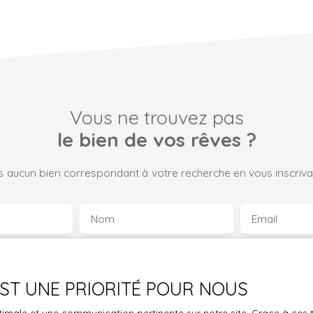
Vous ne trouvez pas
le bien de vos rêves ?
 aucun bien correspondant à votre recherche en vous inscrivan
Nom
Email
Type de bien
Localisation
Maison
 EST UNE PRIORITÉ POUR NOUS
€)
Surface min (m²)
Pièces min