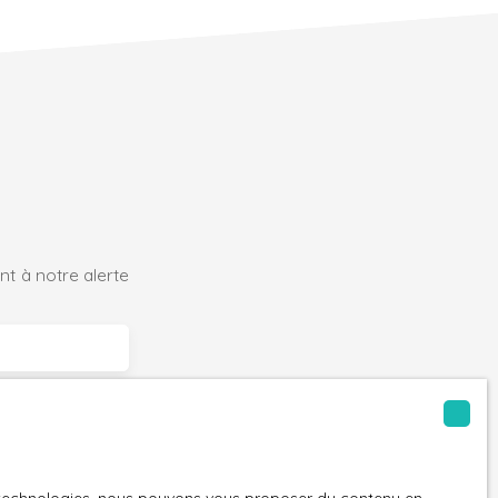
t à notre alerte
La Châtaigneraie (85120)