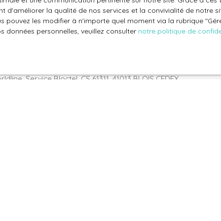
optimale et une communication pertinente sur notre site. Grace à c
le traitement de mes données personnelles conformément au R
 d'améliorer la qualité de nos services et la convivialité de notre s
 pouvez les modifier à n'importe quel moment via la rubrique ″Gérer
pas faire l'objet de prospection commerciale par voie téléphon
os données personnelles, veuillez consulter
notre politique de confide
s inscrire gratuitement sur la liste d'opposition au démarchage
'article L223-1 du code de la consommation, sur le site Internet
.gouv.fr ou par courrier adressé à :
ldline, Service Bloctel, CS 61311, 41013 BLOIS CEDEX.
oir plus sur le traitement de vos données personnelles, veuille
e confidentialité
.
Recevoir des annonces
Je suis propriétaire