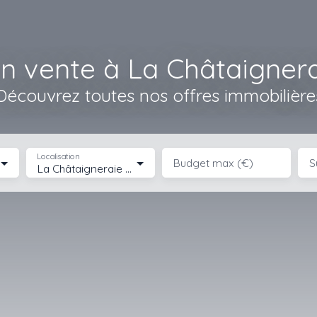
n vente à La Châtaignera
Découvrez toutes nos offres immobilière
Localisation
Budget max (€)
S
La Châtaigneraie (85120)