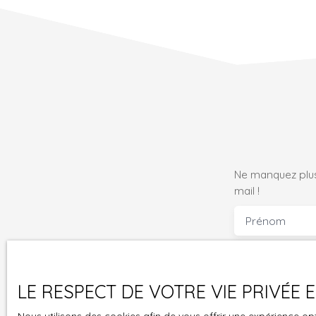
Ne manquez plus
mail !
Prénom
Type d'offre
Vente
LE RESPECT DE VOTRE VIE PRIVÉE
Budget max (