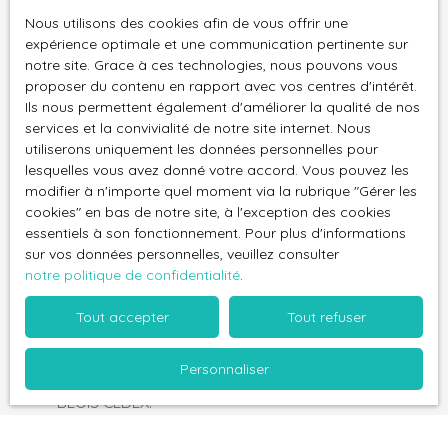
+ 3 extérieuresEnvironnement & commodités Restaurant
Nous utilisons des cookies afin de vous offrir une
: à 5 min à piedCrèche : à 10 min à piedCollèges : à 5 min
expérience optimale et une communication pertinente sur
Surface min (m²)
notre site. Grace à ces technologies, nous pouvons vous
en voitureBus : à 5 min à piedTramway : à 10 min en
proposer du contenu en rapport avec vos centres d'intérêt.
voitureÉligible au haut débit et à la fibreUn bien rare à
Pièces min
Ils nous permettent également d'améliorer la qualité de nos
visiter sans tarder Avec ses beaux volumes, ses
services et la convivialité de notre site internet. Nous
matériaux nobles et son emplacement privilégié, cette
J'accepte le traitement de mes données
utiliserons uniquement les données personnelles pour
maison est parfaitement adaptée à une vie de famille. 📞
lesquelles vous avez donné votre accord. Vous pouvez les
personnelles conformément au RGPD. Si vous ne
Contactez-nous dès maintenant pour organiser une
modifier à n'importe quel moment via la rubrique ″Gérer les
souhaitez pas faire l'objet de prospection
visite : 06 60 86 59 03
cookies″ en bas de notre site, à l'exception des cookies
commerciale par voie téléphonique, vous pouvez
essentiels à son fonctionnement. Pour plus d'informations
vous inscrire gratuitement sur la liste d'opposition
sur vos données personnelles, veuillez consulter
au démarchage téléphonique, prévu par l'article
notre politique de confidentialité
.
L223-1 du code de la consommation, sur le site
Internet www.bloctel.gouv.fr ou par courrier
Tout accepter
Tout refuser
adressé à :
Personnaliser
Société Worldline, Service Bloctel, CS 61311, 41013
BLOIS CEDEX.