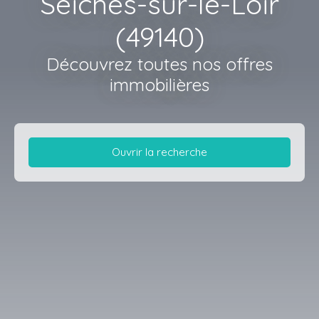
Seiches-sur-le-Loir
(49140)
Découvrez toutes nos offres
immobilières
Ouvrir la recherche
Type d'offre
Vente
Type de bien
Maison
Localisation
Seiches-sur-le-Loir (49140)