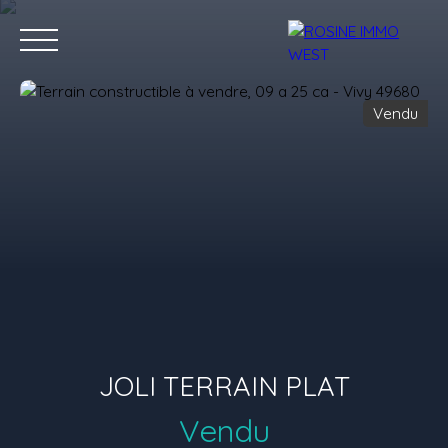
Vendu
Accueil
Acheter
Louer
Vendre
Nos conseillers
Nous 
Estimation
JOLI TERRAIN PLAT
Vendu