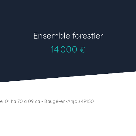
Ensemble forestier
14 000
€
e, 01 ha 70 a 09 ca - Baugé-en-Anjou 49150