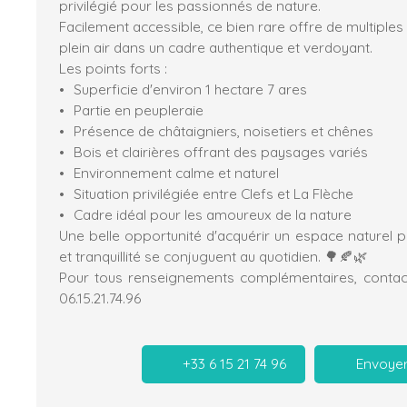
privilégié pour les passionnés de nature.
Facilement accessible, ce bien rare offre de multiples p
plein air dans un cadre authentique et verdoyant.
Les points forts :
Superficie d'environ 1 hectare 7 ares
Partie en peupleraie
Présence de châtaigniers, noisetiers et chênes
Bois et clairières offrant des paysages variés
Environnement calme et naturel
Situation privilégiée entre Clefs et La Flèche
Cadre idéal pour les amoureux de la nature
Une belle opportunité d'acquérir un espace naturel p
et tranquillité se conjuguent au quotidien. 🌳🍂🌿
Pour tous renseignements complémentaires, conta
06.15.21.74.96
+33 6 15 21 74 96
Envoyer