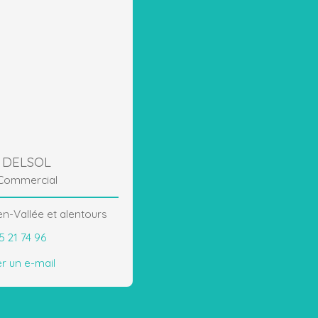
 DELSOL
Commercial
n-Vallée et alentours
5 21 74 96
r un e-mail