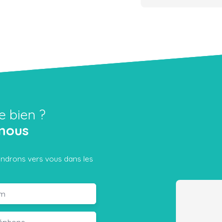
e bien ?
nous
iendrons vers vous dans les
m
léphone