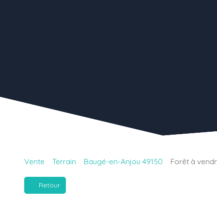
Vente
Terrain
Baugé-en-Anjou 49150
Forêt à vendr
Retour