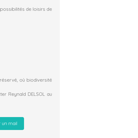
ossibilités de loisirs de
réservé, où biodiversité
cter Reynald DELSOL au
 un mail