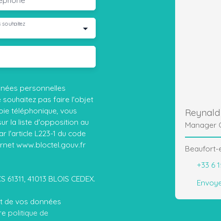
 souhaitez
nnées personnelles
ouhaitez pas faire l'objet
ie téléphonique, vous
Reynald
r la liste d'opposition au
Manager 
 l'article L223-1 du code
ernet www.bloctel.gouv.fr
Beaufort-e
+33 6 1
CS 61311, 41013 BLOIS CEDEX.
Envoye
ent de vos données
tre
politique de