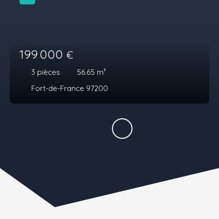
199 000
€
3
pièces
56.65
m²
Fort-de-France 97200