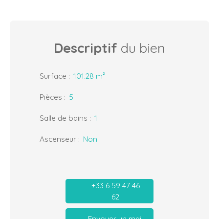
Descriptif
du bien
Surface
:
101.28
m²
Pièces
:
5
Salle de bains
:
1
Ascenseur
:
Non
+33 6 59 47 46
62
Envoyer un mail