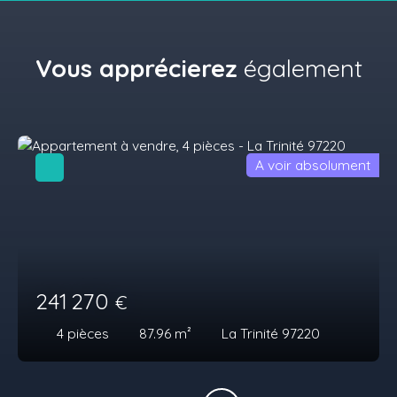
Vous apprécierez
également
A voir absolument
241 270
€
4
pièces
87.96
m²
La Trinité 97220