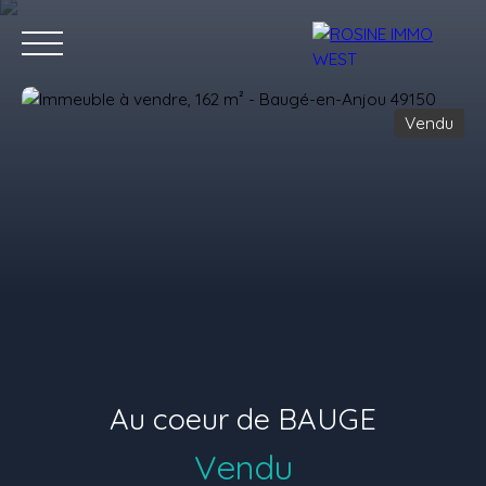
Vendu
Accueil
Acheter
Louer
Vendre
Nos conseillers
Nous 
Estimation
Au coeur de BAUGE
Vendu